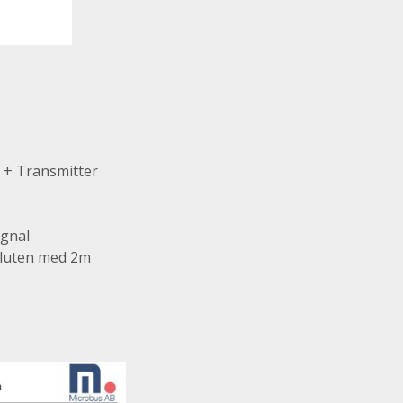
 + Transmitter
ignal
nsluten med 2m