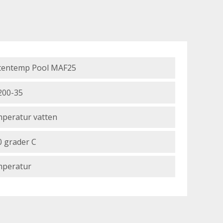
tentemp Pool MAF25
200-35
peratur vatten
0 grader C
peratur