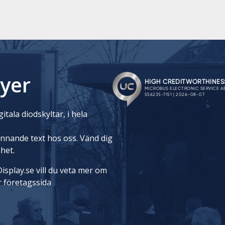
yer
itala diodskyltar, i hela
rinnande text hos oss. Vänd dig
nhet.
isplay.se vill du veta mer om
r företagssida