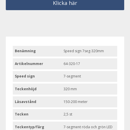
Klicka här
Benämning
Speed sign 7seg-320mm
Artikelnummer
64-320-17
Speed sign
7-segment
Teckenhöjd
320 mm
Läsavstånd
150-200 meter
Tecken
2,5 st
Teckentyp/färg
7-segment röda och grön LED