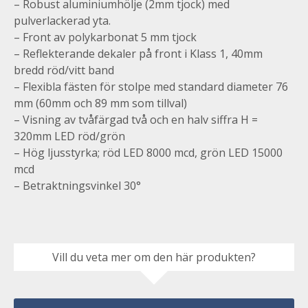
– Robust aluminiumhölje (2mm tjock) med
pulverlackerad yta.
– Front av polykarbonat 5 mm tjock
– Reflekterande dekaler på front i Klass 1, 40mm
bredd röd/vitt band
– Flexibla fästen för stolpe med standard diameter 76
mm (60mm och 89 mm som tillval)
– Visning av tvåfärgad två och en halv siffra H =
320mm LED röd/grön
– Hög ljusstyrka; röd LED 8000 mcd, grön LED 15000
mcd
– Betraktningsvinkel 30°
Vill du veta mer om den här produkten?