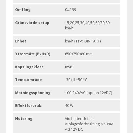
Omfång
0...199
Gränsvärde setup
15,20,25,30,40,50,60,70,80
km/h
Enhet
km/h (Text: DIN FART)
Yttermått (BxHxD)
650x750x80 mm
Kapslingsklass
IP56
Temp.område
-30 till +50 °C
Matningsspänning
100-240VAC (option 12VDC)
Effektförbruk.
40 W
Notering
Vid batteridrift är
vilolägesförbrukning < 50mA
vid 12V DC