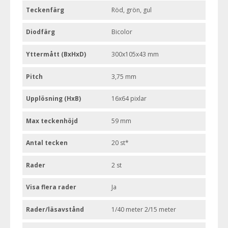
Teckenfärg
Röd, grön, gul
Diodfärg
Bicolor
Yttermått (BxHxD)
300x105x43 mm
Pitch
3,75 mm
Upplösning (HxB)
16x64 pixlar
Max teckenhöjd
59 mm
Antal tecken
20 st*
Rader
2 st
Visa flera rader
Ja
Rader/läsavstånd
1/40 meter 2/15 meter