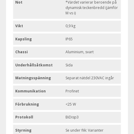
Not
*Värdet varierar beroende på
dynamisk teckenbredd (jämför
M vs i)
Vikt
0,9 kg
Kapsling
IP65
Chassi
Aluminium, svart
Underhållsåtkomst
Sida
Matningsspänning
Separat nätdel 230VAC ingår
Kommunikation
Profinet
Förbrukning
<25 W
Protokoll
BiDisp3
Styrning
Se under flik: Varianter