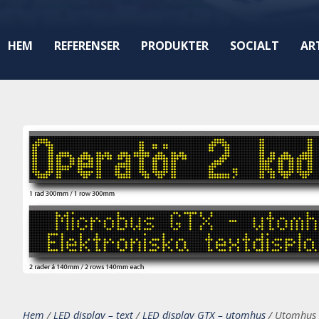
HEM
REFERENSER
PRODUKTER
SOCIALT
AR
Hem
/
LED display – text
/
LED display GTX – utomhus
/
Utomhus 