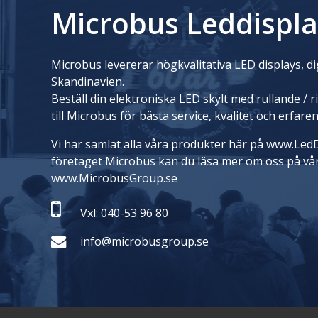
Microbus Leddispla
Microbus levererar högkvalitativa LED displays, dig
Skandinavien.
Beställ din elektroniska LED skylt med rullande / 
till Microbus för bästa service, kvalitet och erfare
Vi har samlat alla våra produkter här på www.LedD
företaget Microbus kan du läsa mer om oss på vå
www.MicrobusGroup.se
Vxl: 040-53 96 80
info@microbusgroup.se