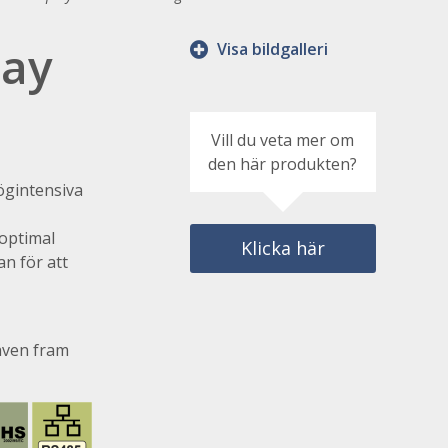
lay
Visa bildgalleri
Vill du veta mer om
den här produkten?
ögintensiva
 optimal
Klicka här
n för att
även fram