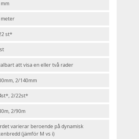
0 mm
 meter
22 st*
st
valbart att visa en eller två rader
00mm, 2/140mm
4st*, 2/22st*
80m, 2/90m
rdet varierar beroende på dynamisk
kenbredd (jämför M vs i)