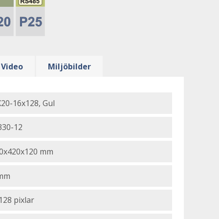
Video
Miljöbilder
20-16x128, Gul
330-12
0x420x120 mm
 mm
128 pixlar