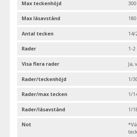
Max teckenhöjd
30
Max läsavstånd
180
Antal tecken
14/
Rader
1-2 
Visa flera rader
Ja, 
Rader/teckenhöjd
1/3
Rader/max tecken
1/1
Rader/läsavstånd
1/1
Not
*Vä
tec