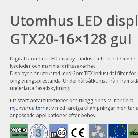
Utomhus LED disp
GTX20-16×128 gul
Digital utomhus LED display i industriutförande med h
lysdioder och maximal driftssäkerhet.
Displayen är utrustad med GoreTEX industrial filter för
omgivningsprestanda. Underhållsåtkomst från framsida
underlätta fasadskyltning.
Ett stort antal funktioner och tillägg finns. Vi har flera
mjukvarualternativ
med färdiga tillämpningar men tar 
anpassade applikationer efter behov.