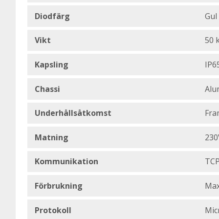
Diodfärg
Gul
Vikt
50 
Kapsling
IP65
Chassi
Alu
Underhållsåtkomst
Fra
Matning
230
Kommunikation
TCP
Förbrukning
Max
Protokoll
Mic