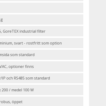
kg
, GoreTEX industrial filter
minium, svart - rostfritt som option
msida som standard
VAC, optioner finns
/IP och RS485 som standard
 200 / medel 100 W
robus, öppet