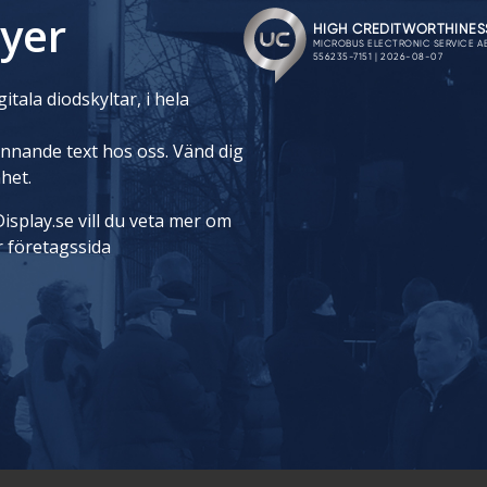
yer
itala diodskyltar, i hela
rinnande text hos oss. Vänd dig
nhet.
isplay.se vill du veta mer om
r företagssida