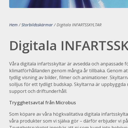
Hem
/
Storbildsskärmar
/
Digitala INFARTSSKYLTAR
Digitala INFARTSS
Våra digitala infartsskyltar är avsedda och anpassade 
klimatförhållanden genom många år tillbaka. Genom att
tydlig visning av bilder, filmer och animationer. Skyltar
solljus för ett tydligt budskap. Skyltarna är uppbyggda
support och driftunderhåll.
Trygghetsavtal från Microbus
Som köpare av våra högkvalitativa digitala infartsskylta
våra produkter som vi själva gör – därför erbjuder vi 
Trygghetspaketet innebär att ni som kund inte behöver 