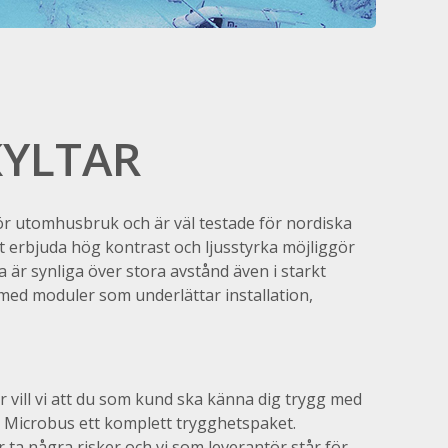
KYLTAR
för utomhusbruk och är väl testade för nordiska
 erbjuda hög kontrast och ljusstyrka möjliggör
na är synliga över stora avstånd även i starkt
 med moduler som underlättar installation,
r vill vi att du som kund ska känna dig trygg med
på Microbus ett komplett trygghetspaket.
ta några risker och vi som leverantör står för