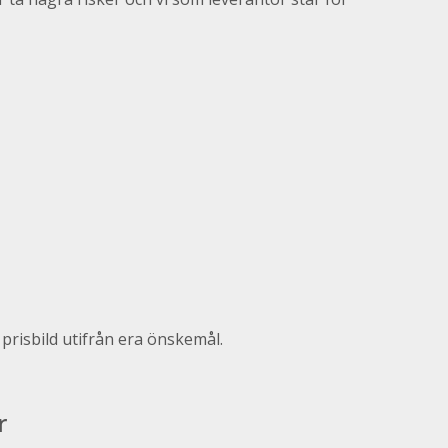
prisbild utifrån era önskemål.
r