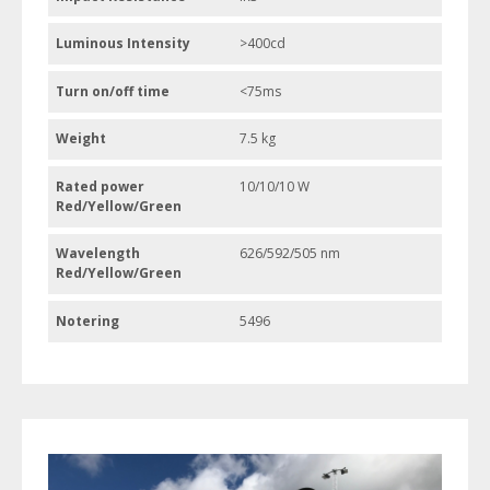
Luminous Intensity
>400cd
Turn on/off time
<75ms
Weight
7.5 kg
Rated power
10/10/10 W
Red/Yellow/Green
Wavelength
626/592/505 nm
Red/Yellow/Green
Notering
5496