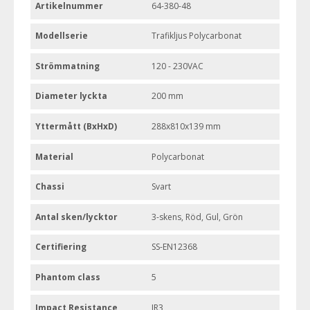
Artikelnummer
64-380-48
Modellserie
Trafikljus Polycarbonat
Strömmatning
120 - 230VAC
Diameter lyckta
200 mm
Yttermått (BxHxD)
288x810x139 mm
Material
Polycarbonat
Chassi
Svart
Antal sken/lycktor
3-skens, Röd, Gul, Grön
Certifiering
SS-EN12368
Phantom class
5
Impact Resistance
IR3