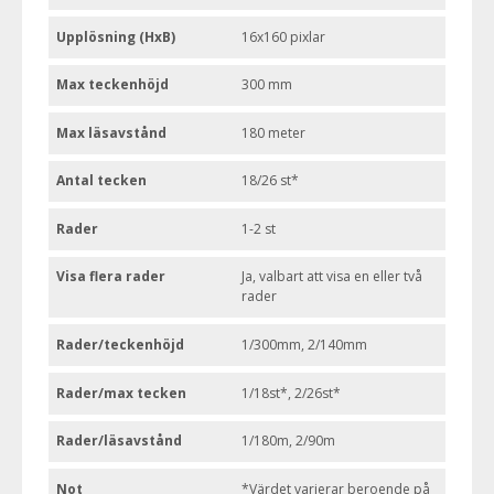
Upplösning (HxB)
16x160 pixlar
Max teckenhöjd
300 mm
Max läsavstånd
180 meter
Antal tecken
18/26 st*
Rader
1-2 st
Visa flera rader
Ja, valbart att visa en eller två
rader
Rader/teckenhöjd
1/300mm, 2/140mm
Rader/max tecken
1/18st*, 2/26st*
Rader/läsavstånd
1/180m, 2/90m
Not
*Värdet varierar beroende på