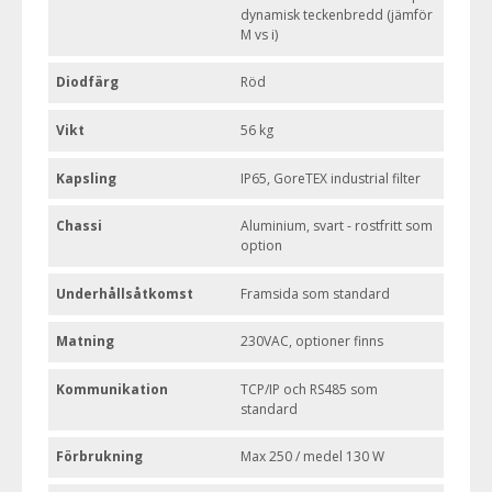
dynamisk teckenbredd (jämför
M vs i)
Diodfärg
Röd
Vikt
56 kg
Kapsling
IP65, GoreTEX industrial filter
Chassi
Aluminium, svart - rostfritt som
option
Underhållsåtkomst
Framsida som standard
Matning
230VAC, optioner finns
Kommunikation
TCP/IP och RS485 som
standard
Förbrukning
Max 250 / medel 130 W