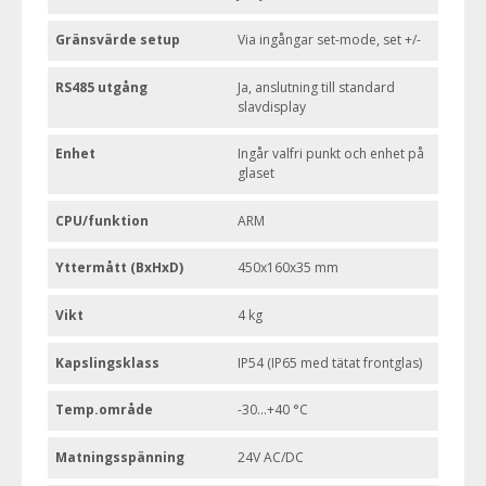
Gränsvärde setup
Via ingångar set-mode, set +/-
RS485 utgång
Ja, anslutning till standard
slavdisplay
Enhet
Ingår valfri punkt och enhet på
glaset
CPU/funktion
ARM
Yttermått (BxHxD)
450x160x35 mm
Vikt
4 kg
Kapslingsklass
IP54 (IP65 med tätat frontglas)
Temp.område
-30...+40 °C
Matningsspänning
24V AC/DC