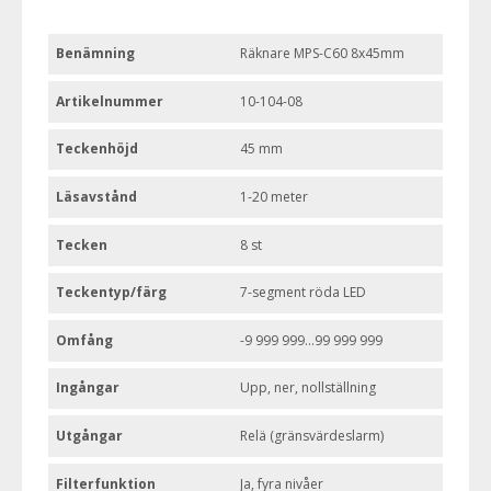
Benämning
Räknare MPS-C60 8x45mm
Artikelnummer
10-104-08
Teckenhöjd
45 mm
Läsavstånd
1-20 meter
Tecken
8 st
Teckentyp/färg
7-segment röda LED
Omfång
-9 999 999...99 999 999
Ingångar
Upp, ner, nollställning
Utgångar
Relä (gränsvärdeslarm)
Filterfunktion
Ja, fyra nivåer