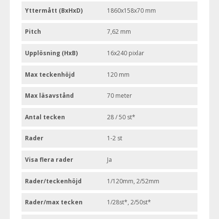
Yttermått (BxHxD)
1860x158x70 mm
Pitch
7,62 mm
Upplösning (HxB)
16x240 pixlar
Max teckenhöjd
120 mm
Max läsavstånd
70 meter
Antal tecken
28 / 50 st*
Rader
1-2 st
Visa flera rader
Ja
Rader/teckenhöjd
1/120mm, 2/52mm
Rader/max tecken
1/28st*, 2/50st*