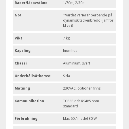
Rader/läsavstånd
1/70m, 2/30m
Not
*Värdet varierar beroende på
dynamisk teckenbredd (jämför
M vs i)
Vikt
7 kg
Kapsling
Inomhus
Chassi
Aluminium, svart
Underhållsåtkomst
Sida
Matning
230VAC, optioner finns
Kommunikation
TCP/IP och RS485 som
standard
Förbrukning
Max 60 / medel 30 W