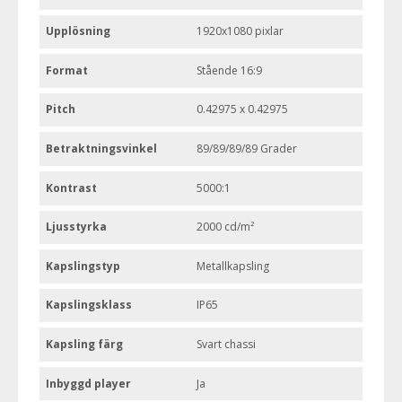
Upplösning
1920x1080 pixlar
Format
Stående 16:9
Pitch
0.42975 x 0.42975
Betraktningsvinkel
89/89/89/89 Grader
Kontrast
5000:1
Ljusstyrka
2000 cd/m²
Kapslingstyp
Metallkapsling
Kapslingsklass
IP65
Kapsling färg
Svart chassi
Inbyggd player
Ja