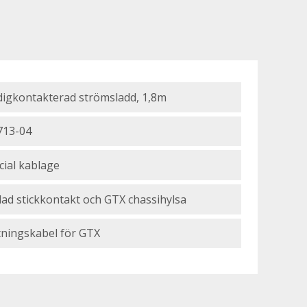
digkontakterad strömsladd, 1,8m
713-04
cial kablage
dad stickkontakt och GTX chassihylsa
ningskabel för GTX