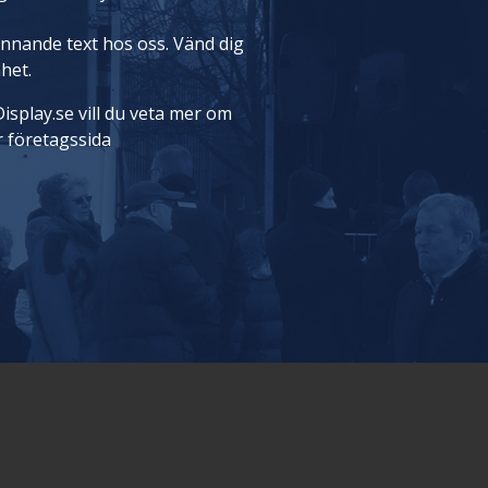
rinnande text hos oss. Vänd dig
nhet.
isplay.se vill du veta mer om
r företagssida