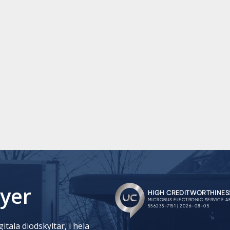
yer
itala diodskyltar, i hela