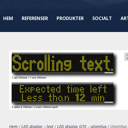
HEM
REFERENSER
PRODUKTER
SOCIALT
AR
Hem
/
LED display – text
/
LED display GTX – utomhus
/
Utomhus 