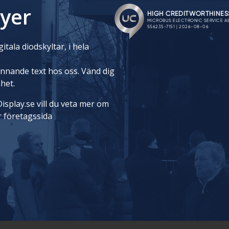
yer
itala diodskyltar, i hela
rinnande text hos oss. Vänd dig
nhet.
isplay.se vill du veta mer om
r företagssida