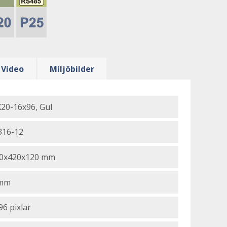
Video
Miljöbilder
20-16x96, Gul
316-12
0x420x120 mm
 mm
96 pixlar