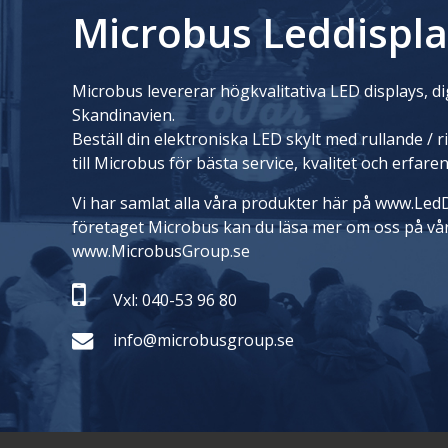
Microbus Leddispla
Microbus levererar högkvalitativa LED displays, dig
Skandinavien.
Beställ din elektroniska LED skylt med rullande / 
till Microbus för bästa service, kvalitet och erfare
Vi har samlat alla våra produkter här på www.LedD
företaget Microbus kan du läsa mer om oss på vå
www.MicrobusGroup.se
Vxl: 040-53 96 80
info@microbusgroup.se