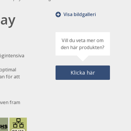
lay
Visa bildgalleri
Vill du veta mer om
den här produkten?
ögintensiva
 optimal
Klicka här
n för att
även fram