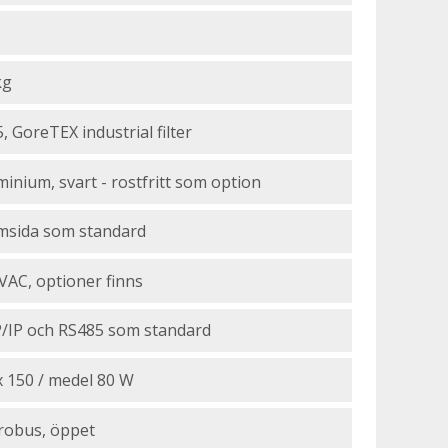
kg
, GoreTEX industrial filter
minium, svart - rostfritt som option
msida som standard
VAC, optioner finns
/IP och RS485 som standard
 150 / medel 80 W
robus, öppet