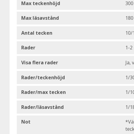
Max teckenhöjd
30
Max läsavstånd
180
Antal tecken
10/
Rader
1-2 
Visa flera rader
Ja, 
Rader/teckenhöjd
1/3
Rader/max tecken
1/1
Rader/läsavstånd
1/1
Not
*Vä
tec