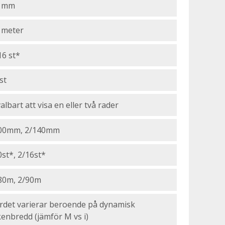
0 mm
 meter
16 st*
st
valbart att visa en eller två rader
00mm, 2/140mm
0st*, 2/16st*
80m, 2/90m
rdet varierar beroende på dynamisk
kenbredd (jämför M vs i)