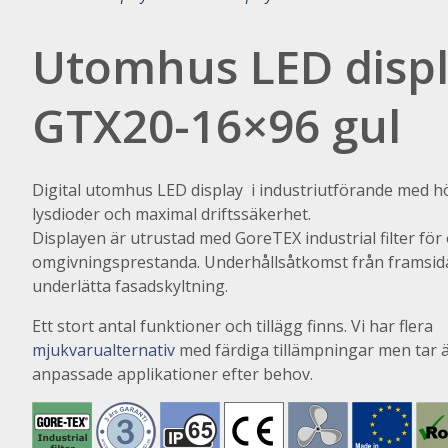
Utomhus LED disp
GTX20-16×96 gul
Digital utomhus LED display i industriutförande med h
lysdioder och maximal driftssäkerhet.
Displayen är utrustad med GoreTEX industrial filter för
omgivningsprestanda. Underhållsåtkomst från framsida
underlätta fasadskyltning.
Ett stort antal funktioner och tillägg finns. Vi har flera
mjukvarualternativ
med färdiga tillämpningar men tar 
anpassade applikationer efter behov.