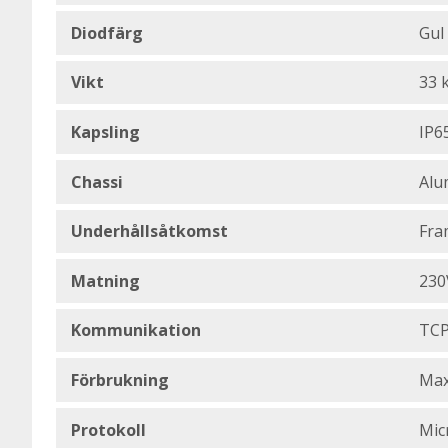
Diodfärg
Gul
Vikt
33 
Kapsling
IP65
Chassi
Alu
Underhållsåtkomst
Fra
Matning
230
Kommunikation
TCP
Förbrukning
Max
Protokoll
Mic