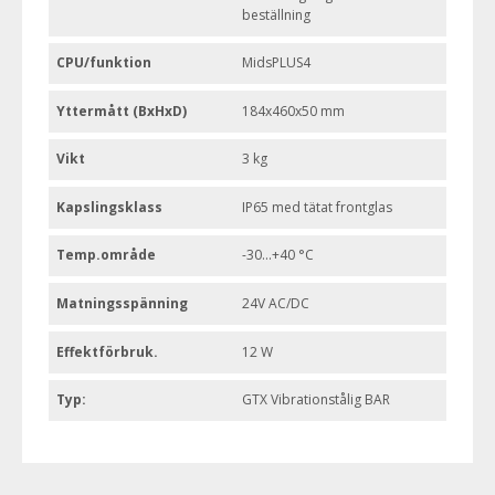
beställning
CPU/funktion
MidsPLUS4
Yttermått (BxHxD)
184x460x50 mm
Vikt
3 kg
Kapslingsklass
IP65 med tätat frontglas
Temp.område
-30...+40 °C
Matningsspänning
24V AC/DC
Effektförbruk.
12 W
Typ:
GTX Vibrationstålig BAR