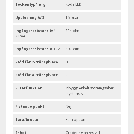
Teckentyp/färg
Röda LED
Upplösning A/D
16 bitar
Ingångsresistans 0/4-
324 ohm
20mA
Ingångsresistans 0-10V
30kohm
Stöd för 2-trådsgivare
Ja
Stöd för 4-trådsgivare
Ja
Filterfunktion
Inbyggt enkelt störningsfilter
(hysterisis)
Flytande punkt
Nej
Tara/brutto
Som option
Enhet
Gradering anges vid