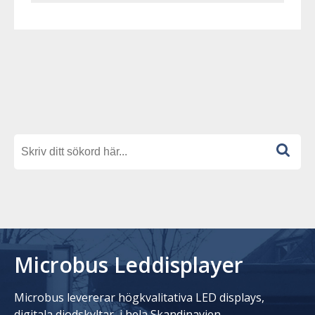
Microbus Leddisplayer
Microbus levererar högkvalitativa LED displays,
digitala diodskyltar, i hela Skandinavien.