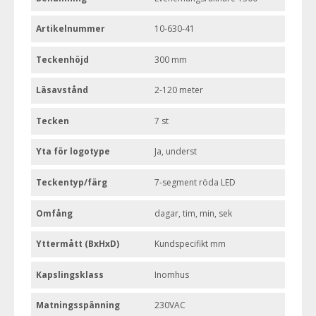
Artikelnummer
10-630-41
Teckenhöjd
300 mm
Läsavstånd
2-120 meter
Tecken
7 st
Yta för logotype
Ja, underst
Teckentyp/färg
7-segment röda LED
Omfång
dagar, tim, min, sek
Yttermått (BxHxD)
Kundspecifikt mm
Kapslingsklass
Inomhus
Matningsspänning
230VAC