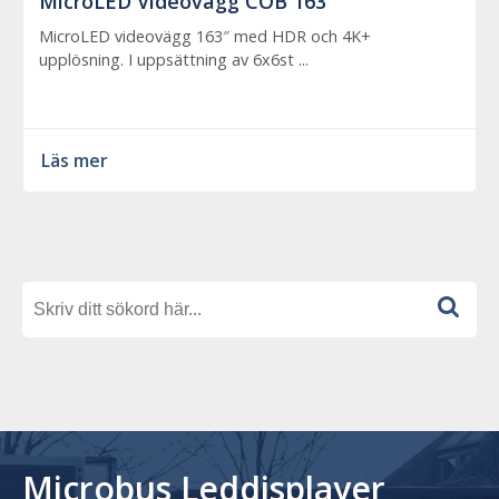
MicroLED Videovägg COB 163″
MicroLED videovägg 163″ med HDR och 4K+
upplösning. I uppsättning av 6x6st ...
Läs mer
Microbus Leddisplayer