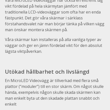
Våra MicroLED videoväggar har också en extremt låg
vikt fördelad på hela skärmytan jämfört med
traditionella LCD-videoväggar som ofta har en enda
fästpunkt. Det gör våra skärmar i särklass
förstahandsvalet när man börjar tänka på vilken vägg
man önskar montera skärmen på.
Våra skärmar kan installeras på alla vanliga typer av
väggar och ger en jämn fördelad vikt för den absolut
lägsta viktpåverkan.
Utökad hållbarhet och livslängd
En MicroLED Videovägg är tillverkad med flera små
plattor (“moduler”) till en stor skärm. Om något skulle
hända, exempelvis någon skulle skada skärmen kan
man enkelt byta ut den skadade plattan snabbt och
enkelt