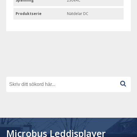
Spänning
230VAC
Produktserie
Nätdelar DC
Microbus Leddisplayer