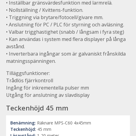
• Inställbar gränsvärdesfunktion med larmrelä.
• Nollställning / Kvittens-funktion.
• Triggning via brytare/fotocell/givare mm.
• Anslutning för PC / PLC för styrning och avläsning.
• Valbar trigghastighet (snabb / långsam i fyra steg)
• Kan användas i system med flera displayer på långa
avstånd.
• Inverterbara ingångar som är galvaniskt frånskilda
matningsspänningen.
Tilläggsfunktioner:
Trådlös fjärrkontroll
Ingång för inkrementella pulser mm
Utgång för anslutning av slavdisplay
Teckenhöjd 45 mm
Benämning:
Räknare MPS-C60 4x45mm
Teckenhöjd:
45 mm
Läsavstånd:
1-20 meter