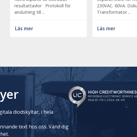
resultattavlor Protokoll för
230VAC. 60VA. Do
anslutning till ...
Transformator ...
Läs mer
Läs mer
yer
itala diodskyltar, i hela
rinnande text hos oss. Vänd dig
nhet.