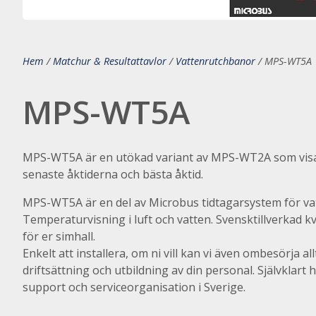
Hem
/
Matchur & Resultattavlor
/
Vattenrutchbanor
/
MPS-WT5A
MPS-WT5A
MPS-WT5A är en utökad variant av MPS-WT2A som visar
senaste åktiderna och bästa åktid.
MPS-WT5A är en del av Microbus tidtagarsystem för va
Temperaturvisning i luft och vatten. Svensktillverkad k
för er simhall.
Enkelt att installera, om ni vill kan vi även ombesörja al
driftsättning och utbildning av din personal. Självklart 
support och serviceorganisation i Sverige.