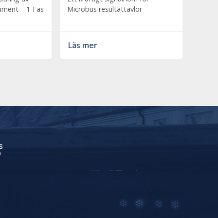
kument 1-Fas
Microbus resultattavlor
Läs mer