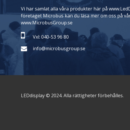
Vi har samlat alla våra produkter här på www.LedD
företaget Microbus kan du läsa mer om oss på vå
www.MicrobusGroup.se
Vxl: 040-53 96 80
info@microbusgroup.se
LEDdisplay © 2024. Alla rättigheter förbehålles.