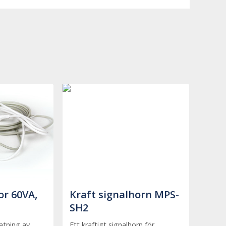
r 60VA,
Kraft signalhorn MPS-
SH2
atning av
Ett kraftigt signalhorn för