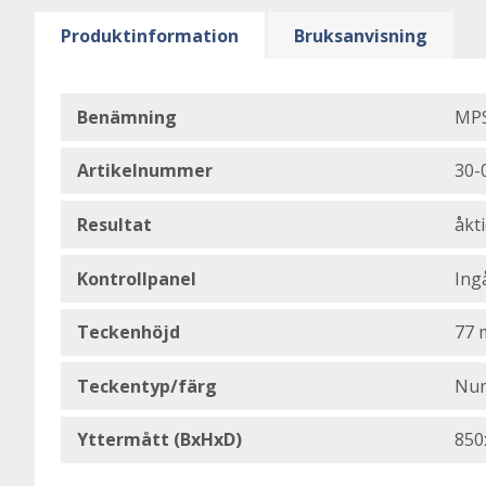
Produktinformation
Bruksanvisning
Benämning
MP
Artikelnummer
30-
Resultat
åkt
Kontrollpanel
Ing
Teckenhöjd
77
Teckentyp/färg
Num
Yttermått (BxHxD)
850