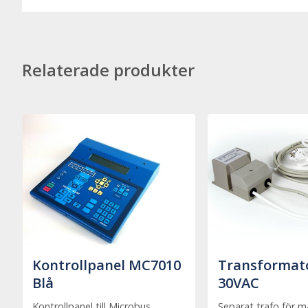
Relaterade produkter
Kontrollpanel MC7010
Transformato
Blå
30VAC
Kontrollpanel till Microbus
Separat trafo för m