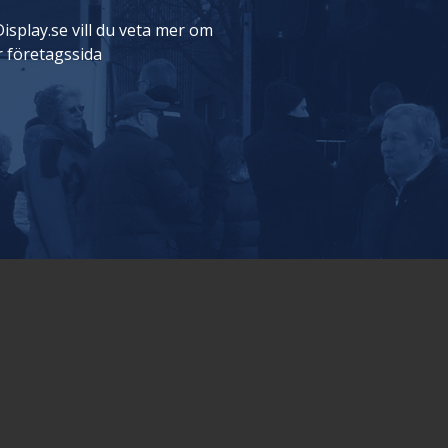
isplay.se vill du veta mer om
r företagssida