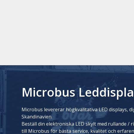
Microbus Leddispla
Microbus levererar högkvalitativa LED displays, dig
Skandinavien.
Beställ din elektroniska LED skylt med rullande / 
till Microbus för bästa service, kvalitet och erfare