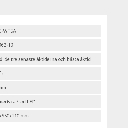
S-WT5A
062-10
id, de tre senaste åktiderna och bästa åktid
år
 mm
eriska /röd LED
x550x110 mm