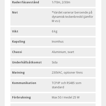
Rader/läsavstånd
1/70m, 2/30m
Not
*Värdet varierar beroende på
dynamisk teckenbredd (jämför
M vs i)
Vikt
6 kg
Kapsling
Inomhus
Chassi
Aluminium, svart
Underhållsåtkomst
Sida
Matning
230VAC, optioner finns
Kommunikation
TCP/IP och RS485 som
standard
Förbrukning
Max 50 / medel 25 W