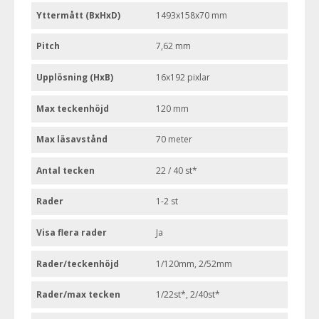
Yttermått (BxHxD)
1493x158x70 mm
Pitch
7,62 mm
Upplösning (HxB)
16x192 pixlar
Max teckenhöjd
120 mm
Max läsavstånd
70 meter
Antal tecken
22 / 40 st*
Rader
1-2 st
Visa flera rader
Ja
Rader/teckenhöjd
1/120mm, 2/52mm
Rader/max tecken
1/22st*, 2/40st*