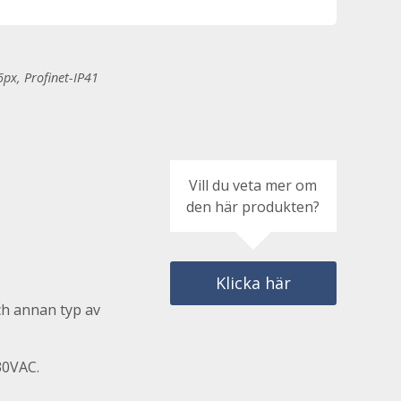
px, Profinet-IP41
Vill du veta mer om
den här produkten?
Klicka här
ch annan typ av
30VAC.