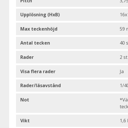
Pitch
3,7
Upplösning (HxB)
16x
Max teckenhöjd
59
Antal tecken
40 
Rader
2 st
Visa flera rader
Ja
Rader/läsavstånd
1/4
Not
*Vä
tec
Vikt
1,6