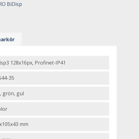
RO BiDisp
arkör
isp3 128x16px, Profinet-IP41
544-35
, grön, gul
olor
x105x43 mm