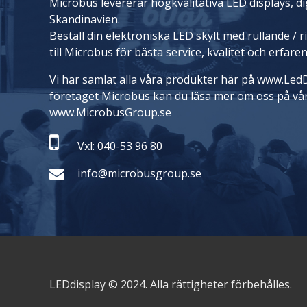
Microbus levererar högkvalitativa LED displays, dig
Skandinavien.
Beställ din elektroniska LED skylt med rullande / 
till Microbus för bästa service, kvalitet och erfare
Vi har samlat alla våra produkter här på www.LedD
företaget Microbus kan du läsa mer om oss på vå
www.MicrobusGroup.se
Vxl: 040-53 96 80
info@microbusgroup.se
LEDdisplay © 2024. Alla rättigheter förbehålles.