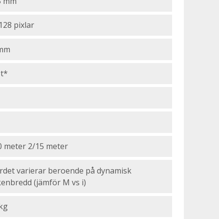
5 mm
128 pixlar
 mm
st*
0 meter 2/15 meter
rdet varierar beroende på dynamisk
kenbredd (jämför M vs i)
 kg