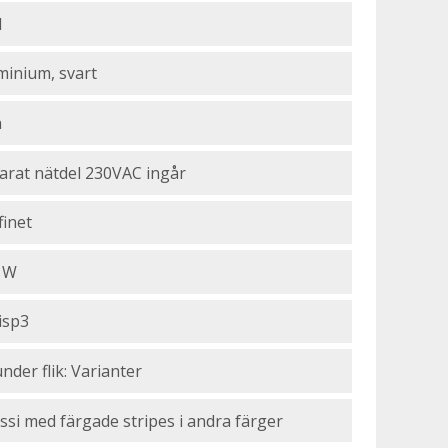
1
minium, svart
a
arat nätdel 230VAC ingår
finet
 W
isp3
nder flik: Varianter
ssi med färgade stripes i andra färger