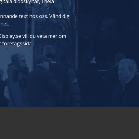
itala diodskyltar, i hela
rinnande text hos oss. Vänd dig
nhet.
isplay.se vill du veta mer om
r företagssida