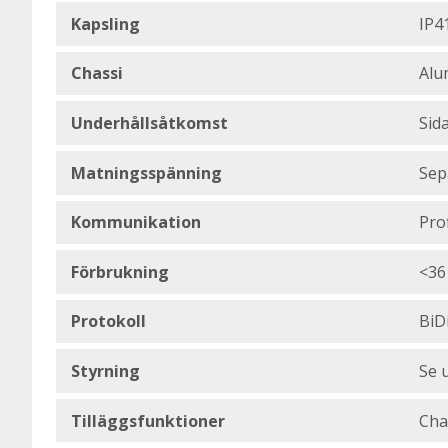
Kapsling
IP4
Chassi
Alu
Underhållsåtkomst
Sid
Matningsspänning
Sep
Kommunikation
Pro
Förbrukning
<36
Protokoll
BiD
Styrning
Se u
Tilläggsfunktioner
Cha