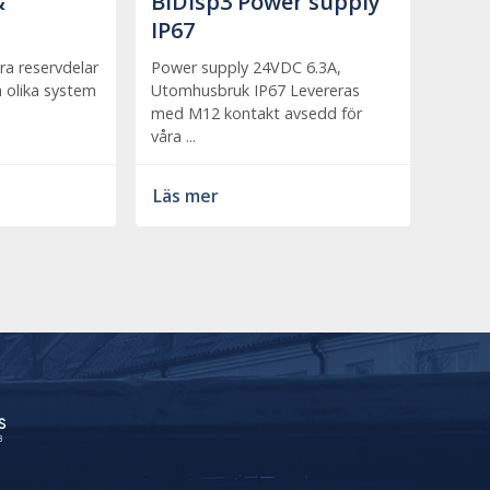
&
BiDisp3 Power supply
IP67
ra reservdelar
Power supply 24VDC 6.3A,
ra olika system
Utomhusbruk IP67 Levereras
med M12 kontakt avsedd för
våra ...
Läs mer