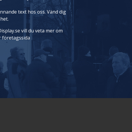
rinnande text hos oss. Vänd dig
nhet.
isplay.se vill du veta mer om
r företagssida