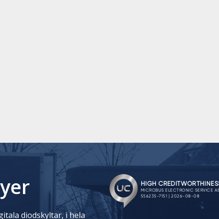
yer
itala diodskyltar, i hela