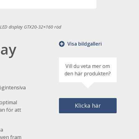
LED display GTX20-32×160 röd
lay
Visa bildgalleri
Vill du veta mer om
den här produkten?
ögintensiva
 optimal
Klicka här
n för att
ra
även fram