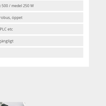
 500 / medel 250 W
robus, öppet
 PLC etc
gängligt