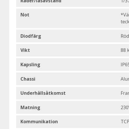
Rader/läsavstånd
1/3
Not
*Vä
tec
Diodfärg
Röd
Vikt
88 
Kapsling
IP65
Chassi
Alu
Underhållsåtkomst
Fra
Matning
230
Kommunikation
TCP