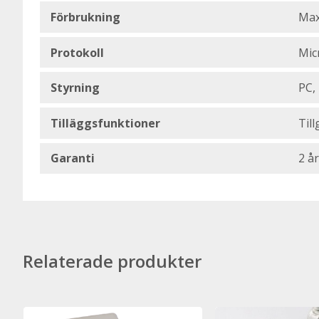
Förbrukning
Max
Protokoll
Mic
Styrning
PC,
Tilläggsfunktioner
Till
Garanti
2 år
Relaterade produkter