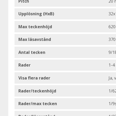
Pitch
20
Upplösning (HxB)
32x
Max teckenhöjd
62
Max läsavstånd
370
Antal tecken
9/1
Rader
1-4 
Visa flera rader
Ja, 
Rader/teckenhöjd
1/6
Rader/max tecken
1/9