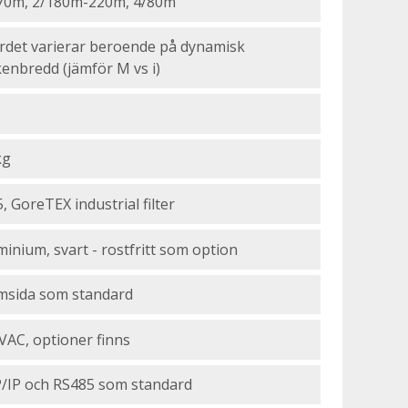
70m, 2/180m-220m, 4/80m
rdet varierar beroende på dynamisk
kenbredd (jämför M vs i)
kg
, GoreTEX industrial filter
minium, svart - rostfritt som option
msida som standard
VAC, optioner finns
/IP och RS485 som standard