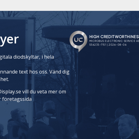
yer
itala diodskyltar, i hela
rinnande text hos oss. Vänd dig
nhet.
isplay.se vill du veta mer om
r företagssida