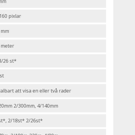
 mm
160 pixlar
0 mm
 meter
8/26 st*
st
valbart att visa en eller två rader
20mm 2/300mm, 4/140mm
st*, 2/18st* 2/26st*