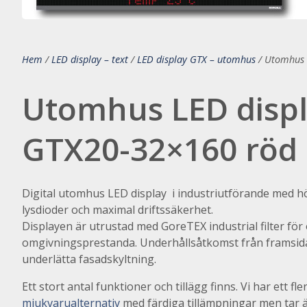
Hem
/
LED display – text
/
LED display GTX – utomhus
/
Utomhus 
Utomhus LED disp
GTX20-32×160 röd
Digital utomhus LED display i industriutförande med h
lysdioder och maximal driftssäkerhet.
Displayen är utrustad med GoreTEX industrial filter för
omgivningsprestanda. Underhållsåtkomst från framsida
underlätta fasadskyltning.
Ett stort antal funktioner och tillägg finns. Vi har ett fle
mjukvarualternativ
med färdiga tillämpningar men tar 