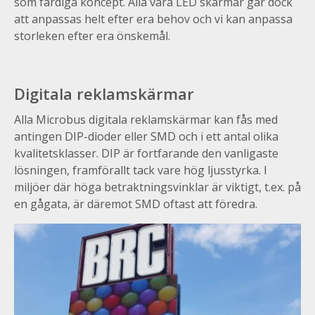
som färdiga koncept. Alla våra LED skärmar går dock
att anpassas helt efter era behov och vi kan anpassa
storleken efter era önskemål.
Digitala reklamskärmar
Alla Microbus digitala reklamskärmar kan fås med
antingen DIP-dioder eller SMD och i ett antal olika
kvalitetsklasser. DIP är fortfarande den vanligaste
lösningen, framförallt tack vare hög ljusstyrka. I
miljöer där höga betraktningsvinklar är viktigt, t.ex. på
en gågata, är däremot SMD oftast att föredra.