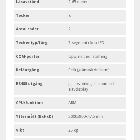
Läsavstånd
2-65 meter
Tecken
8
Antal rader
2
Teckentyp/färg
7-segment röda LED
COM-portar
Upp, ner, nollställning
Reläutgång
Relä (gränsvärdeslarm)
RS485 utgång
Ja, anslutning till standard
slavdisplay
CPU/funktion
ARM
Yttermått (BxHxD)
2000x800x47,5 mm
Vikt
25 kg