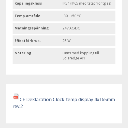
Kapslingsklass
IP54 (IP65 med tätat frontglas)
Temp.område
-30...+50 °C
Matningsspänning
24V AC/DC
Effektförbruk.
25 W
Notering
Finns med koppling till
Solaredge API
CE Deklaration Clock-temp display 4x165mm
rev.2