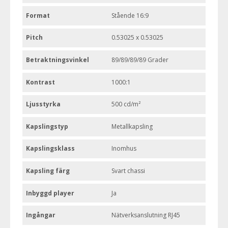
Format
Stående 16:9
Pitch
0.53025 x 0.53025
Betraktningsvinkel
89/89/89/89 Grader
Kontrast
1000:1
Ljusstyrka
500 cd/m²
Kapslingstyp
Metallkapsling
Kapslingsklass
Inomhus
Kapsling färg
Svart chassi
Inbyggd player
Ja
Ingångar
Nätverksanslutning RJ45