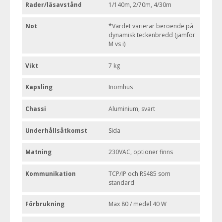
Rader/läsavstånd
1/140m, 2/70m, 4/30m
Not
*Värdet varierar beroende på
dynamisk teckenbredd (jämför
M vs i)
Vikt
7 kg
Kapsling
Inomhus
Chassi
Aluminium, svart
Underhållsåtkomst
Sida
Matning
230VAC, optioner finns
Kommunikation
TCP/IP och RS485 som
standard
Förbrukning
Max 80 / medel 40 W