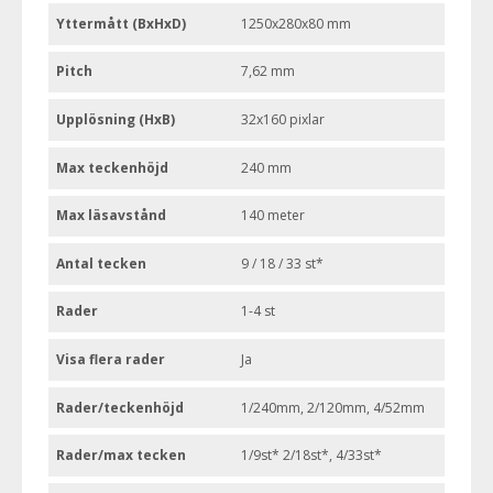
Yttermått (BxHxD)
1250x280x80 mm
Pitch
7,62 mm
Upplösning (HxB)
32x160 pixlar
Max teckenhöjd
240 mm
Max läsavstånd
140 meter
Antal tecken
9 / 18 / 33 st*
Rader
1-4 st
Visa flera rader
Ja
Rader/teckenhöjd
1/240mm, 2/120mm, 4/52mm
Rader/max tecken
1/9st* 2/18st*, 4/33st*