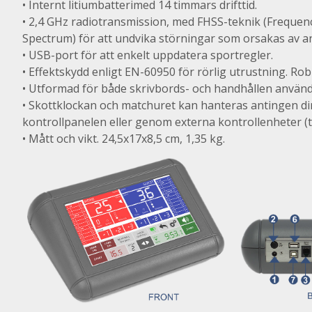
• Internt
litiumbatteri
med 14 timmars drifttid.
• 2,4 GHz radiotransmission, med FHSS-teknik (Freque
Spectrum) för att undvika störningar som orsakas av a
• USB-port för att enkelt uppdatera sportregler.
• Effektskydd enligt EN-60950 för rörlig utrustning. Rob
• Utformad för både skrivbords- och handhållen använd
• Skottklockan och matchuret kan hanteras antingen di
kontrollpanelen eller genom externa kontrollenheter (t
• Mått och vikt. 24,5x17x8,5 cm, 1,35 kg.