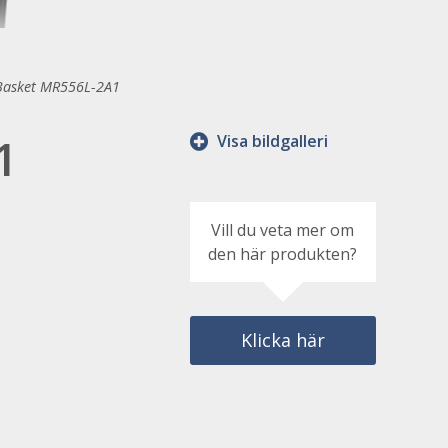
Basket MR556L-2A1
1
Visa bildgalleri
Vill du veta mer om
den här produkten?
Klicka här