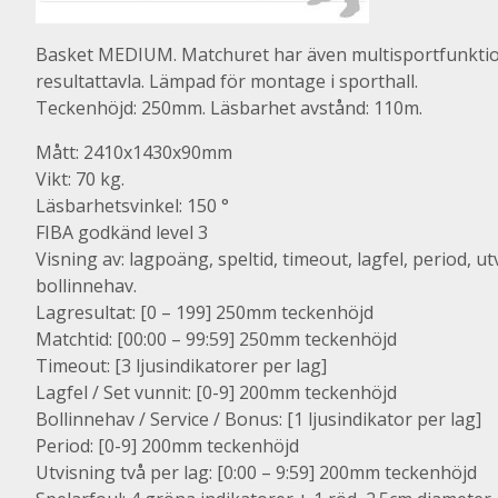
Basket MEDIUM. Matchuret har även multisportfunktio
resultattavla. Lämpad för montage i sporthall.
Teckenhöjd: 250mm. Läsbarhet avstånd: 110m.
Mått: 2410x1430x90mm
Vikt: 70 kg.
Läsbarhetsvinkel: 150 °
FIBA godkänd level 3
Visning av: lagpoäng, speltid, timeout, lagfel, period, ut
bollinnehav.
Lagresultat: [0 – 199] 250mm teckenhöjd
Matchtid: [00:00 – 99:59] 250mm teckenhöjd
Timeout: [3 ljusindikatorer per lag]
Lagfel / Set vunnit: [0-9] 200mm teckenhöjd
Bollinnehav / Service / Bonus: [1 ljusindikator per lag]
Period: [0-9] 200mm teckenhöjd
Utvisning två per lag: [0:00 – 9:59] 200mm teckenhöjd