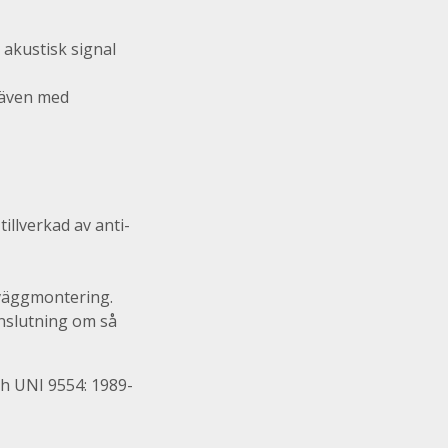
 akustisk signal
, även med
illverkad av anti-
 väggmontering.
nslutning om så
ch UNI 9554: 1989-