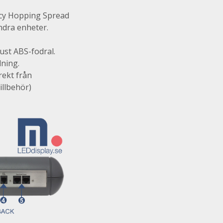
ncy Hopping Spread
ndra enheter.
ust ABS-fodral.
ning.
rekt från
illbehör)