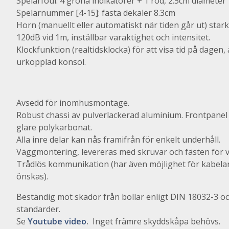
Spelarfoul: 4 gröna indikatorer + 1 röd, 2.5cm diameter
Spelarnummer [4-15]: fasta dekaler 8.3cm
Horn (manuellt eller automatiskt när tiden går ut) stark
120dB vid 1m, inställbar varaktighet och intensitet.
Klockfunktion (realtidsklocka) för att visa tid på dagen
urkopplad konsol.
Avsedd
för inomhusmontage.
Robust chassi av pulverlackerad aluminium. Frontpanel t
glare polykarbonat.
Alla inre delar kan nås framifrån för enkelt underhåll.
Väggmontering, levereras med skruvar och fästen för
Trådlös kommunikation (har även möjlighet för kabela
önskas).
Beständig mot skador från bollar enligt DIN 18032-3 o
standarder.
Se
Youtube video
.
Inget främre skyddskåpa behövs.