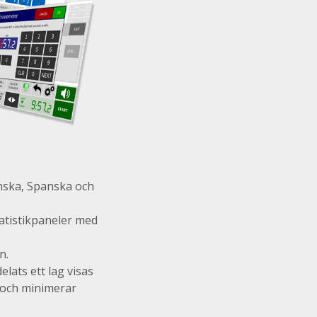
anska, Spanska och
tatistikpaneler med
n.
delats ett lag visas
n och minimerar