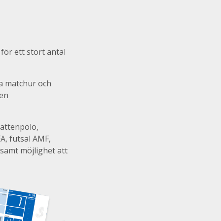
ör ett stort antal
a matchur och
ten
vattenpolo,
FA, futsal AMF,
 samt möjlighet att