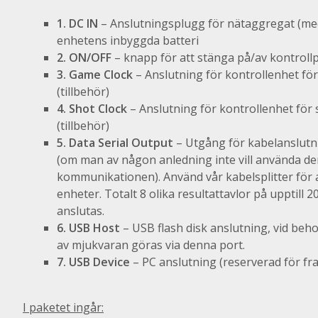
1. DC IN
– Anslutningsplugg för
nätaggregat
(me
enhetens inbyggda batteri
2. ON/OFF
– knapp för att stänga på/av kontroll
3. Game Clock
– Anslutning för kontrollenhet för
(tillbehör)
4. Shot Clock
– Anslutning för kontrollenhet för 
(tillbehör)
5. Data Serial Output
– Utgång för kabelanslutn
(om man av någon anledning inte vill använda de
kommunikationen). Använd vår kabelsplitter för a
enheter. Totalt 8 olika resultattavlor på upptill 
anslutas.
6. USB Host
– USB flash disk anslutning, vid beh
av mjukvaran göras via denna port.
7. USB Device
– PC anslutning (reserverad för fr
I paketet ingår: