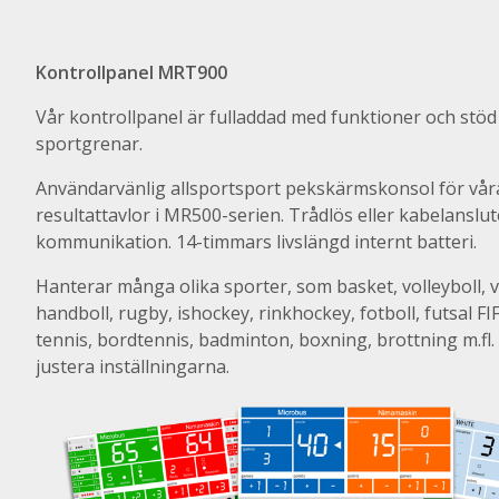
Kontrollpanel MRT900
Vår kontrollpanel är fulladdad med funktioner och stöd f
sportgrenar.
Användarvänlig allsportsport pekskärmskonsol för vår
resultattavlor i MR500-serien. Trådlös eller kabelanslu
kommunikation. 14-timmars livslängd internt batteri.
Hanterar många olika sporter, som basket, volleyboll, 
handboll, rugby, ishockey, rinkhockey, fotboll, futsal FI
tennis, bordtennis, badminton, boxning, brottning m.fl.
justera inställningarna.