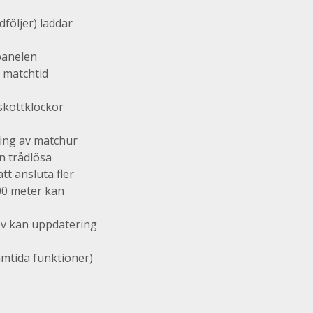
dföljer) laddar
panelen
 matchtid
skottklockor
ing av matchur
n trådlösa
tt ansluta fler
200 meter kan
ov kan uppdatering
amtida funktioner)