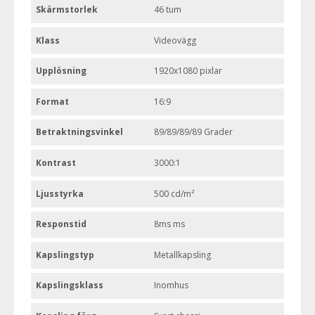
Skärmstorlek
46 tum
Klass
Videovägg
Upplösning
1920x1080 pixlar
Format
16:9
Betraktningsvinkel
89/89/89/89 Grader
Kontrast
3000:1
Ljusstyrka
500 cd/m²
Responstid
8ms ms
Kapslingstyp
Metallkapsling
Kapslingsklass
Inomhus