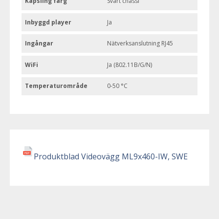
Kapsling färg
Svart chassi
Inbyggd player
Ja
Ingångar
Nätverksanslutning RJ45
WiFi
Ja (802.11B/G/N)
Temperaturområde
0-50 °C
Produktblad Videovägg ML9x460-IW, SWE