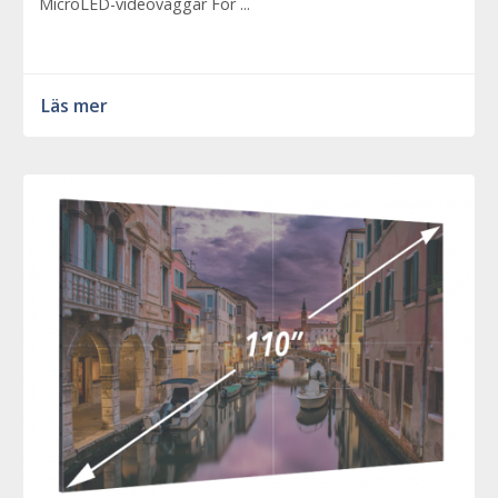
MicroLED-videoväggar För ...
Läs mer