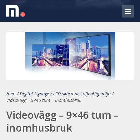
Hem
/
Digital Signage
/
LCD skärmar i offentlig miljö
/
Videovägg – 9×46 tum – inomhusbruk
Videovägg – 9×46 tum –
inomhusbruk