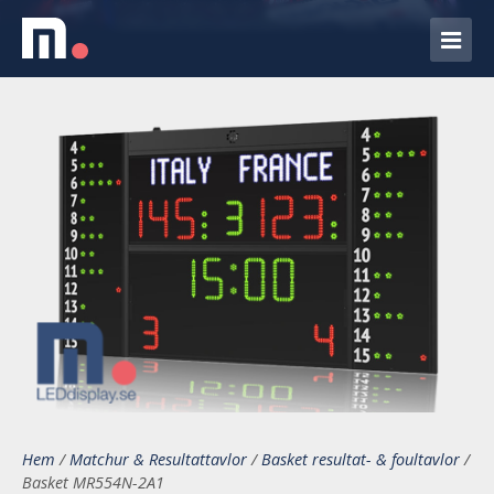
Hem
/
Matchur & Resultattavlor
/
Basket resultat- & foultavlor
/
Basket MR554N-2A1