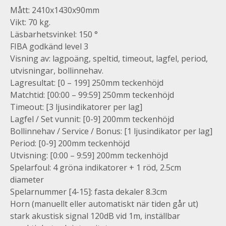
Mått: 2410x1430x90mm
Vikt: 70 kg.
Läsbarhetsvinkel: 150 °
FIBA godkänd level 3
Visning av: lagpoäng, speltid, timeout, lagfel, period,
utvisningar, bollinnehav.
Lagresultat: [0 – 199] 250mm teckenhöjd
Matchtid: [00:00 – 99:59] 250mm teckenhöjd
Timeout: [3 ljusindikatorer per lag]
Lagfel / Set vunnit: [0-9] 200mm teckenhöjd
Bollinnehav / Service / Bonus: [1 ljusindikator per lag]
Period: [0-9] 200mm teckenhöjd
Utvisning: [0:00 – 9:59] 200mm teckenhöjd
Spelarfoul: 4 gröna indikatorer + 1 röd, 2.5cm
diameter
Spelarnummer [4-15]: fasta dekaler 8.3cm
Horn (manuellt eller automatiskt när tiden går ut)
stark akustisk signal 120dB vid 1m, inställbar