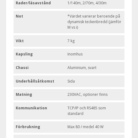
Rader/läsavstånd
1/140m, 2/70m, 4/30m
Not
*Värdet varierar beroende på
dynamisk teckenbredd (jämför
M vs i)
Vikt
7 kg
Kapsling
Inomhus
Chassi
Aluminium, svart
Underhållsåtkomst
Sida
Matning
230VAC, optioner finns
Kommunikation
TCP/IP och RS485 som
standard
Förbrukning
Max 80 / medel 40 W