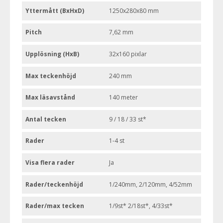
Yttermått (BxHxD)
1250x280x80 mm
Pitch
7,62 mm
Upplösning (HxB)
32x160 pixlar
Max teckenhöjd
240 mm
Max läsavstånd
140 meter
Antal tecken
9 / 18 / 33 st*
Rader
1-4 st
Visa flera rader
Ja
Rader/teckenhöjd
1/240mm, 2/120mm, 4/52mm
Rader/max tecken
1/9st* 2/18st*, 4/33st*