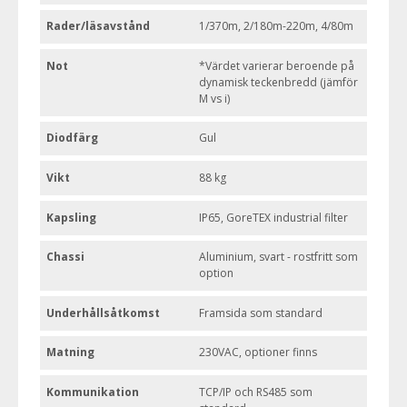
Rader/läsavstånd
1/370m, 2/180m-220m, 4/80m
Not
*Värdet varierar beroende på
dynamisk teckenbredd (jämför
M vs i)
Diodfärg
Gul
Vikt
88 kg
Kapsling
IP65, GoreTEX industrial filter
Chassi
Aluminium, svart - rostfritt som
option
Underhållsåtkomst
Framsida som standard
Matning
230VAC, optioner finns
Kommunikation
TCP/IP och RS485 som