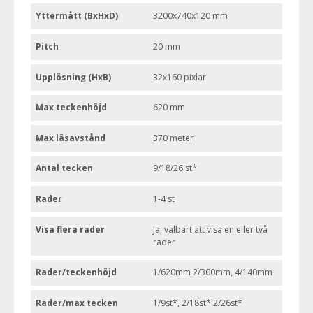
Yttermått (BxHxD)
3200x740x120 mm
Pitch
20 mm
Upplösning (HxB)
32x160 pixlar
Max teckenhöjd
620 mm
Max läsavstånd
370 meter
Antal tecken
9/18/26 st*
Rader
1-4 st
Visa flera rader
Ja, valbart att visa en eller två
rader
Rader/teckenhöjd
1/620mm 2/300mm, 4/140mm
Rader/max tecken
1/9st*, 2/18st* 2/26st*