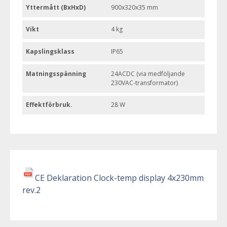
Yttermått (BxHxD)
900x320x35 mm
Vikt
4 kg
Kapslingsklass
IP65
Matningsspänning
24ACDC (via medföljande
230VAC-transformator)
Effektförbruk.
28 W
CE Deklaration Clock-temp display 4x230mm
rev.2