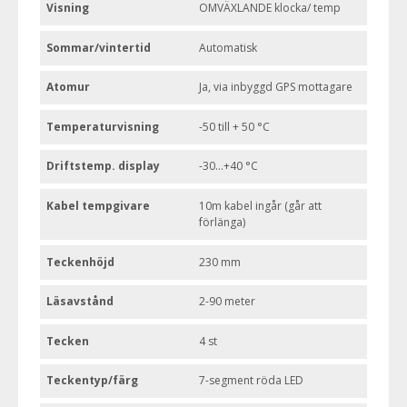
Visning
OMVÄXLANDE klocka/ temp
Sommar/vintertid
Automatisk
Atomur
Ja, via inbyggd GPS mottagare
Temperaturvisning
-50 till + 50 °C
Driftstemp. display
-30...+40 °C
Kabel tempgivare
10m kabel ingår (går att
förlänga)
Teckenhöjd
230 mm
Läsavstånd
2-90 meter
Tecken
4 st
Teckentyp/färg
7-segment röda LED