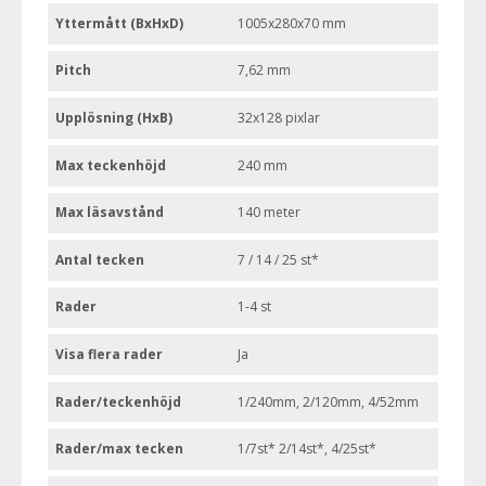
Yttermått (BxHxD)
1005x280x70 mm
Pitch
7,62 mm
Upplösning (HxB)
32x128 pixlar
Max teckenhöjd
240 mm
Max läsavstånd
140 meter
Antal tecken
7 / 14 / 25 st*
Rader
1-4 st
Visa flera rader
Ja
Rader/teckenhöjd
1/240mm, 2/120mm, 4/52mm
Rader/max tecken
1/7st* 2/14st*, 4/25st*