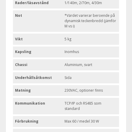
Rader/läsavstånd
1/140m, 2/70m, 4/30m
Not
*Värdet varierar beroende på
dynamisk teckenbredd (jämför
M vs i)
Vikt
5 kg
Kapsling
Inomhus
Chassi
Aluminium, svart
Underhållsåtkomst
Sida
Matning
230VAC, optioner finns
Kommunikation
TCP/IP och RS485 som
standard
Förbrukning
Max 60 / medel 30 W