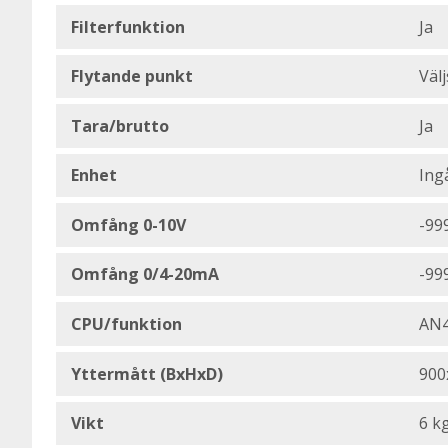
Filterfunktion
Ja
Flytande punkt
Väl
Tara/brutto
Ja
Enhet
Ing
Omfång 0-10V
-999
Omfång 0/4-20mA
-999
CPU/funktion
AN
Yttermått (BxHxD)
900
Vikt
6 k