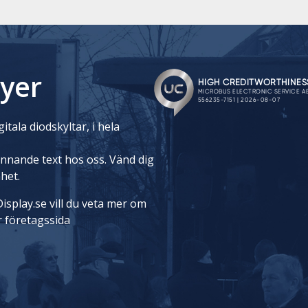
yer
itala diodskyltar, i hela
rinnande text hos oss. Vänd dig
nhet.
isplay.se vill du veta mer om
r företagssida