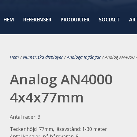
HEM
REFERENSER
PRODUKTER
SOCIALT
AR
Hem
/
Numeriska displayer
/
Analoga ingångar
/
Analog AN4000
Analog AN4000
4x4x77mm
Antal rader: 3
Teckenhöjd: 77mm, läsavstånd: 1-30 meter
Antal kanaler på hårdvaran: 8