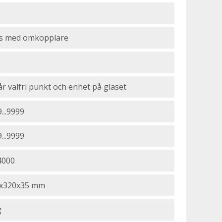
js med omkopplare
år valfri punkt och enhet på glaset
...9999
...9999
4000
x320x35 mm
g