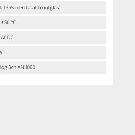
4 (IP65 med tätat frontglas)
..+50 °C
 ACDC
W
log 3ch AN4000