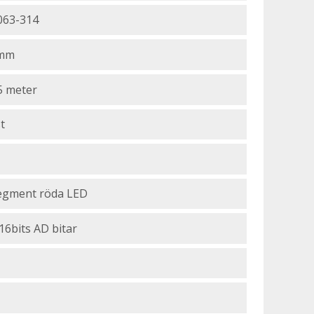
063-314
 mm
5 meter
t
egment röda LED
16bits AD bitar