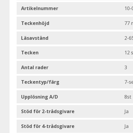
Artikelnummer
10-
Teckenhöjd
77
Läsavstånd
2-6
Tecken
12 s
Antal rader
3
Teckentyp/färg
7-s
Upplösning A/D
8st 
Stöd för 2-trådsgivare
Ja
Stöd för 4-trådsgivare
Ja