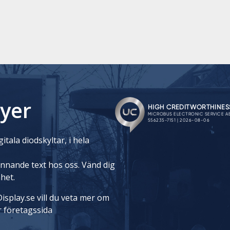
yer
itala diodskyltar, i hela
rinnande text hos oss. Vänd dig
nhet.
isplay.se vill du veta mer om
r företagssida