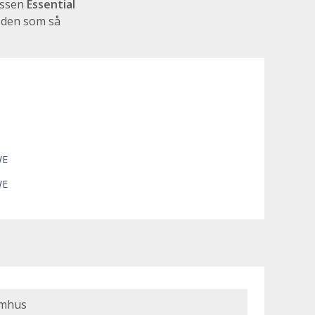
assen
Essential
 den som så
WE
WE
mhus