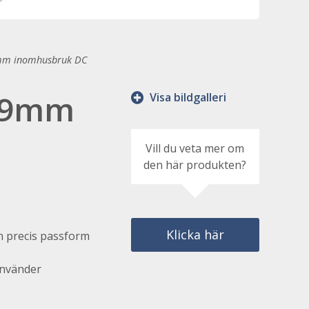
9mm inomhusbruk DC
2,9mm
Visa bildgalleri
Vill du veta mer om
den här produkten?
Klicka här
en precis passform
 använder