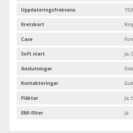
Uppdateringsfrekvens
192
Kretskort
Kin
Case
For
Soft start
Ja,
Anslutningar
Ext
Kontakteringar
Gul
Fläktar
Ja, 
EMI-filter
Ja