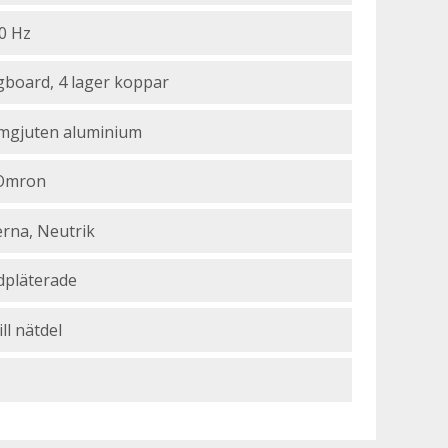
0 Hz
gboard, 4 lager koppar
mgjuten aluminium
 Omron
erna, Neutrik
dpläterade
till nätdel