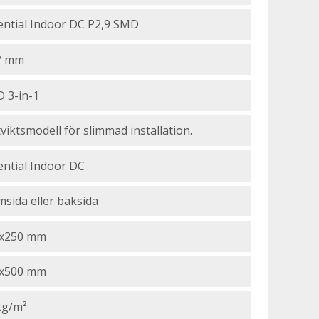
ential Indoor DC P2,9 SMD
7 mm
 3-in-1
viktsmodell för slimmad installation.
ential Indoor DC
msida eller baksida
x250 mm
x500 mm
kg/m²