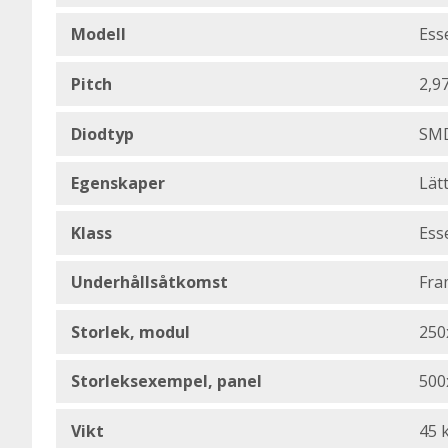
Modell
Ess
Pitch
2,9
Diodtyp
SMD
Egenskaper
Lätt
Klass
Ess
Underhållsåtkomst
Fra
Storlek, modul
250
Storleksexempel, panel
500
Vikt
45 