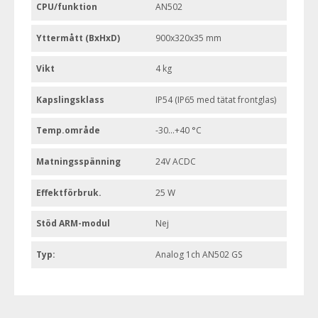
CPU/funktion
AN502
Yttermått (BxHxD)
900x320x35 mm
Vikt
4 kg
Kapslingsklass
IP54 (IP65 med tätat frontglas)
Temp.område
-30...+40 °C
Matningsspänning
24V ACDC
Effektförbruk.
25 W
Stöd ARM-modul
Nej
Typ:
Analog 1ch AN502 GS