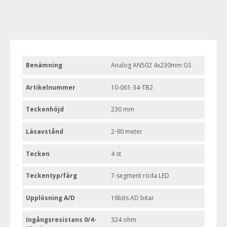
Benämning
Analog AN502 4x230mm GS
Artikelnummer
10-061-34-TB2
Teckenhöjd
230 mm
Läsavstånd
2-90 meter
Tecken
4 st
Teckentyp/färg
7-segment röda LED
Upplösning A/D
16bits AD bitar
Ingångsresistans 0/4-
324 ohm