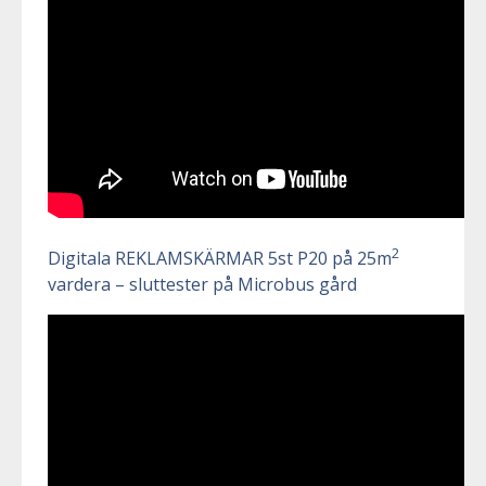
2
Digitala REKLAMSKÄRMAR 5st P20 på 25m
vardera – sluttester på Microbus gård