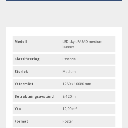
Modell
LED skylt FASAD medium
banner
Klassificering
Essential
Storlek
Medium
Yttermått
1280 x 10080 mm
Betraktningsavstånd
8-120 m
Yta
12,90 m²
Format
Poster