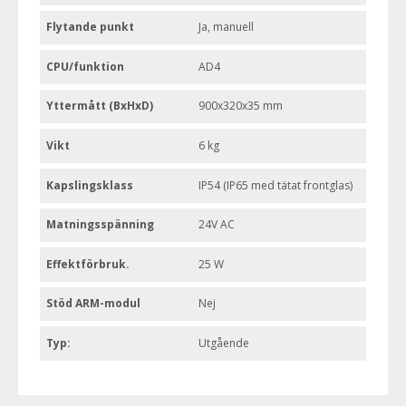
Flytande punkt
Ja, manuell
CPU/funktion
AD4
Yttermått (BxHxD)
900x320x35 mm
Vikt
6 kg
Kapslingsklass
IP54 (IP65 med tätat frontglas)
Matningsspänning
24V AC
Effektförbruk.
25 W
Stöd ARM-modul
Nej
Typ:
Utgående