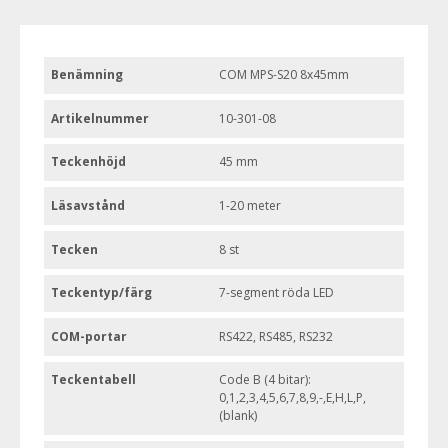
Benämning
COM MPS-S20 8x45mm
Artikelnummer
10-301-08
Teckenhöjd
45 mm
Läsavstånd
1-20 meter
Tecken
8 st
Teckentyp/färg
7-segment röda LED
COM-portar
RS422, RS485, RS232
Teckentabell
Code B (4 bitar):
0,1,2,3,4,5,6,7,8,9,-,E,H,L,P,
(blank)