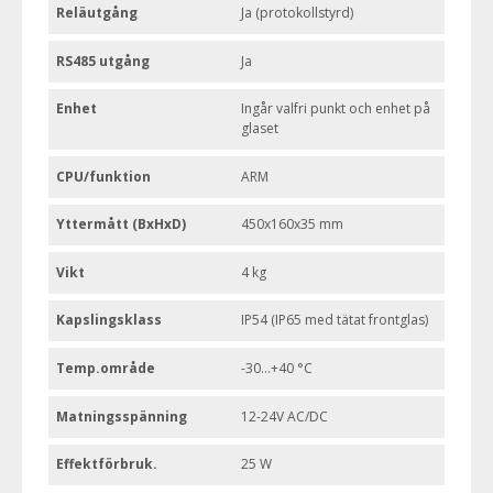
Reläutgång
Ja (protokollstyrd)
RS485 utgång
Ja
Enhet
Ingår valfri punkt och enhet på
glaset
CPU/funktion
ARM
Yttermått (BxHxD)
450x160x35 mm
Vikt
4 kg
Kapslingsklass
IP54 (IP65 med tätat frontglas)
Temp.område
-30...+40 °C
Matningsspänning
12-24V AC/DC
Effektförbruk.
25 W